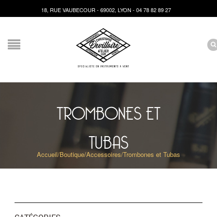
18, RUE VAUBECOUR - 69002, LYON - 04 78 82 89 27
TROMBONES ET
TUBAS
Accueil
/
Boutique
/
Accessoires
/
Trombones et Tubas