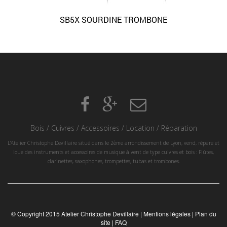
SB5X SOURDINE TROMBONE
Bois
/
Cuivres
/
Accessoires
/
Location
/
Réparation
L'Atelier Christophe Devillaire situé dans le 2ème arrondissement de Lyon, vend, répare et
loue des instruments et accessoires de musique à vent de type cuivres et bois : Flûtes,
clarinettes, saxophones, trompettes, tubas et trombones.
© Copyright 2015 Atelier Christophe Devillaire |
Mentions légales
|
Plan du
site
|
FAQ