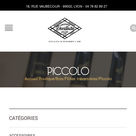
18, RUE VAUBECOUR - 69002, LYON - 04 78 82 89 27
PICCOLO
Accueil
/
Boutique
/
Bois
/
Flûtes traversières
/
Piccolo
CATÉGORIES
ACCESSOIRES