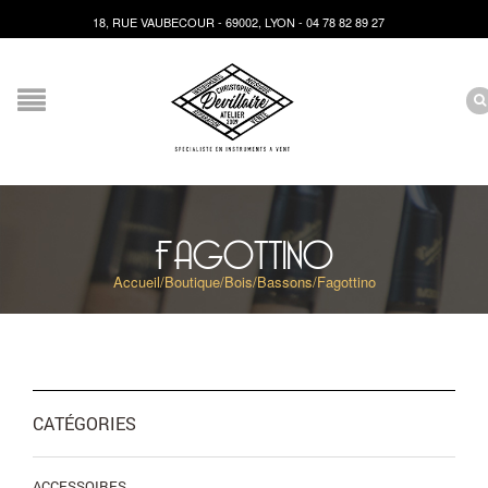
18, RUE VAUBECOUR - 69002, LYON - 04 78 82 89 27
FAGOTTINO
Accueil
/
Boutique
/
Bois
/
Bassons
/
Fagottino
CATÉGORIES
ACCESSOIRES