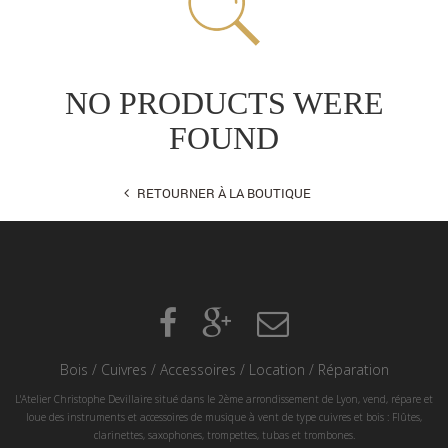
NO PRODUCTS WERE
FOUND
RETOURNER À LA BOUTIQUE
Bois
/
Cuivres
/
Accessoires
/
Location
/
Réparation
L'Atelier Christophe Devillaire situé dans le 2ème arrondissement de Lyon, vend, répare et
loue des instruments et accessoires de musique à vent de type cuivres et bois : Flûtes,
clarinettes, saxophones, trompettes, tubas et trombones.