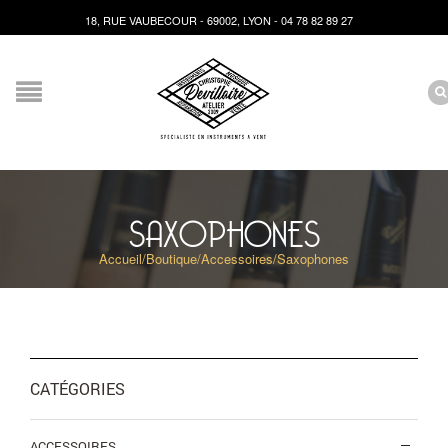
18, RUE VAUBECOUR - 69002, LYON - 04 78 82 89 27
SAXOPHONES
Accueil
/
Boutique
/
Accessoires
/
Saxophones
CATÉGORIES
ACCESSOIRES