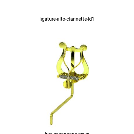
ligature-alto-clarinette-ld1
lyre saxophone gewa