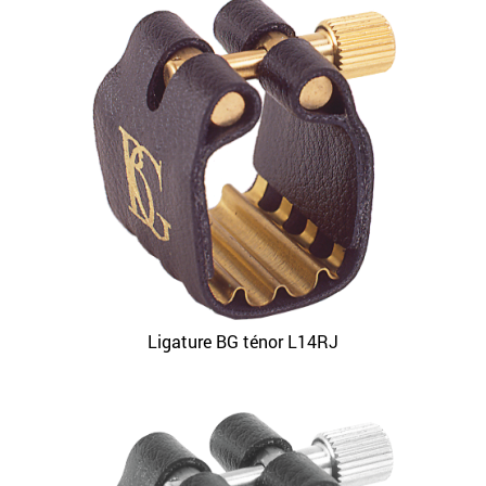
Ligature BG ténor L14RJ