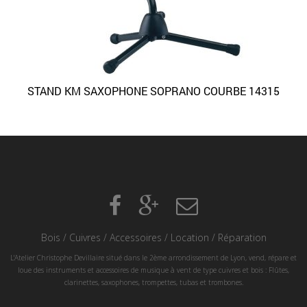
STAND KM SAXOPHONE SOPRANO COURBE 14315
Bois
/
Cuivres
/
Accessoires
/
Location
/
Réparation
L'Atelier Christophe Devillaire situé dans le 2ème arrondissement de Lyon, vend, répare et
loue des instruments et accessoires de musique à vent de type cuivres et bois : Flûtes,
clarinettes, saxophones, trompettes, tubas et trombones.