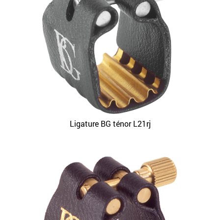
Ligature BG ténor L21rj