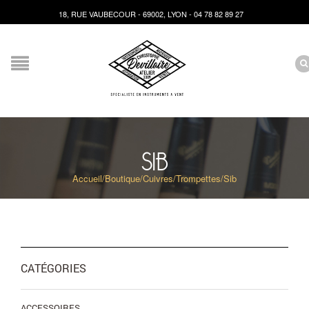
18, RUE VAUBECOUR - 69002, LYON - 04 78 82 89 27
SIB
Accueil
/
Boutique
/
Cuivres
/
Trompettes
/
Sib
CATÉGORIES
ACCESSOIRES