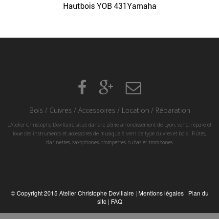
Hautbois YOB 431Yamaha
Bois
/
Cuivres
/
Accessoires
/
Location
/
Réparation
L'Atelier Christophe Devillaire situé dans le 2ème arrondissement de Lyon, vend, répare et
loue des instruments et accessoires de musique à vent de type cuivres et bois : Flûtes,
clarinettes, saxophones, trompettes, tubas et trombones.
© Copyright 2015 Atelier Christophe Devillaire |
Mentions légales
|
Plan du
site
|
FAQ