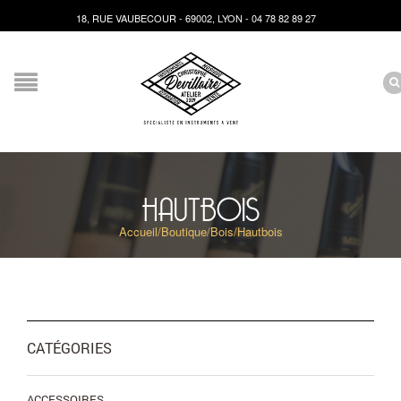
18, RUE VAUBECOUR - 69002, LYON - 04 78 82 89 27
HAUTBOIS
Accueil
/
Boutique
/
Bois
/
Hautbois
CATÉGORIES
ACCESSOIRES