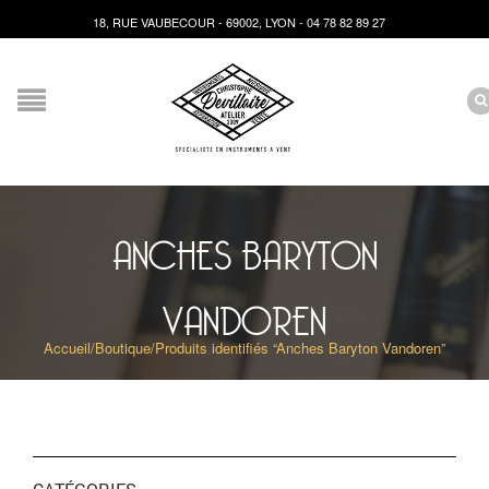
18, RUE VAUBECOUR - 69002, LYON - 04 78 82 89 27
ANCHES BARYTON
VANDOREN
Accueil
/
Boutique
/
Produits identifiés “Anches Baryton Vandoren”