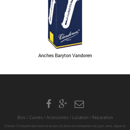
Anches Baryton Vandoren
Bois
/
Cuivres
/
Accessoires
/
Location
/
Réparation
L'Atelier Christophe Devillaire situé dans le 2ème arrondissement de Lyon, vend, répare et