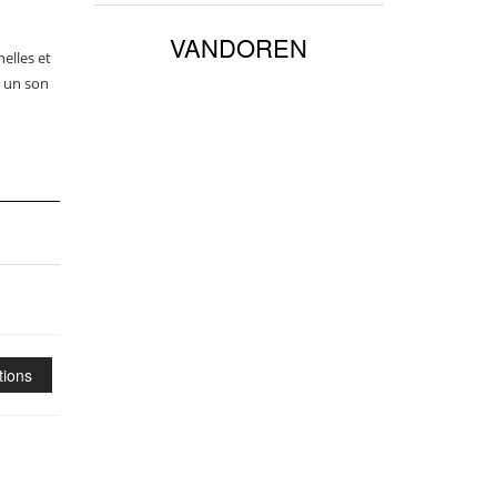
VANDOREN
elles et
i un son
tions