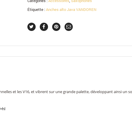
Catégories :
Accessoires
,
Saxophones
Étiquette :
Anches alto Java VANDOREN
nnelles et les V16, et vibrent sur une grande palette, développant ainsi un s
=hl