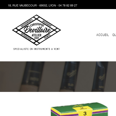
18, RUE VAUBECOUR - 69002, LYON - 04 78 82 89 27
ACCUEIL
QU