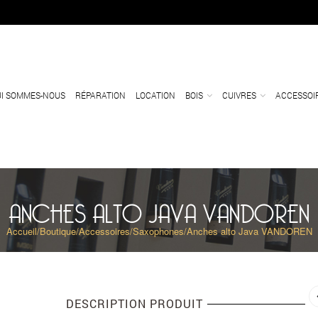
I SOMMES-NOUS
RÉPARATION
LOCATION
BOIS
CUIVRES
ACCESSOI
ANCHES ALTO JAVA VANDOREN
Accueil
/
Boutique
/
Accessoires
/
Saxophones
/
Anches alto Java VANDOREN
DESCRIPTION PRODUIT