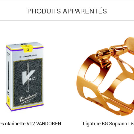
PRODUITS APPARENTÉS
APERÇU
APERÇU
es clarinette V12 VANDOREN
Ligature BG Soprano L