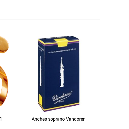
Anches Wh
APERÇU
51
Anches soprano Vandoren