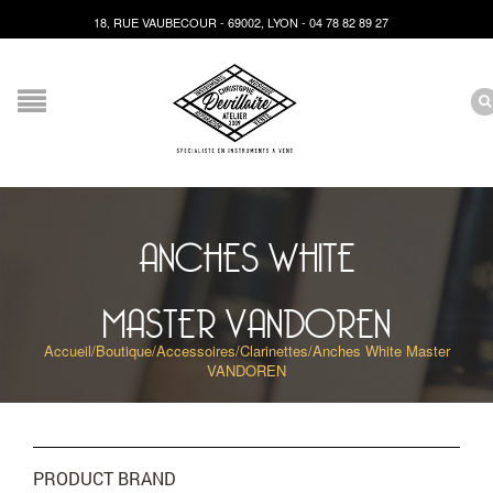
18, RUE VAUBECOUR - 69002, LYON - 04 78 82 89 27
ANCHES WHITE
MASTER VANDOREN
Accueil
/
Boutique
/
Accessoires
/
Clarinettes
/
Anches White Master
VANDOREN
PRODUCT BRAND