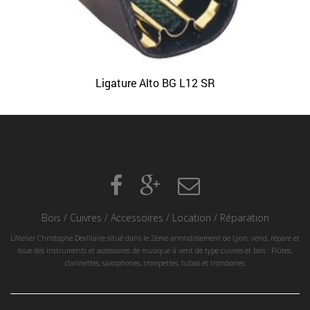
Ligature Alto BG L12 SR
Bois
/
Cuivres
/
Accessoires
/
Location
/
Réparation
L'Atelier Christophe Devillaire situé dans le 2ème arrondissement de Lyon, vend, répare et
loue des instruments et accessoires de musique à vent de type cuivres et bois : Flûtes,
clarinettes, saxophones, trompettes, tubas et trombones.