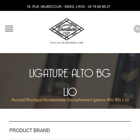
18, RUE VAUBECOUR - 69002, LYON - 04 78 82 89 27
LIGATURE ALTO BG
L10
Accueil
/
Boutique
/
Accessoires
/
Saxophones
/
Ligature Alto BG L10
PRODUCT BRAND