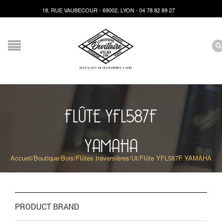
18, RUE VAUBECOUR - 69002, LYON - 04 78 82 89 27
FLÛTE YFL587F
YAMAHA
Accueil
/
Boutique
/
Bois
/
Flûtes traversières
/
Ut
/
Flûte YFL587F YAMAHA
PRODUCT BRAND