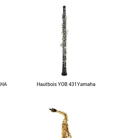
AHA
Hautbois YOB 431Yamaha
APERÇU