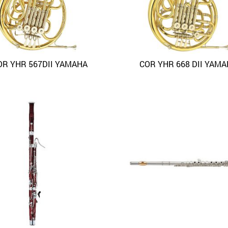
OR YHR 567DII YAMAHA
COR YHR 668 DII YAM
APERÇU
APERÇU