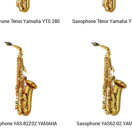
hone Ténor Yamaha YTS 280
Saxophone Ténor Yamaha Y
APERÇU
APERÇU
phone YAS-82Z02 YAMAHA
Saxophone YAS62-02 YA
APERÇU
APERÇU