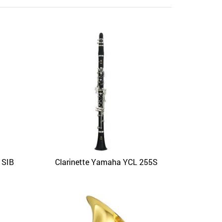
 SIB
Clarinette Yamaha YCL 255S
APERÇU