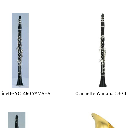
arinette YCL450 YAMAHA
Clarinette Yamaha CSGIII
APERÇU
APERÇU