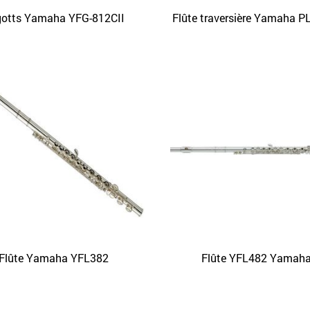
otts Yamaha YFG-812CII
Flûte traversière Yamaha 
APERÇU
APERÇU
Flûte Yamaha YFL382
Flûte YFL482 Yamah
APERÇU
APERÇU