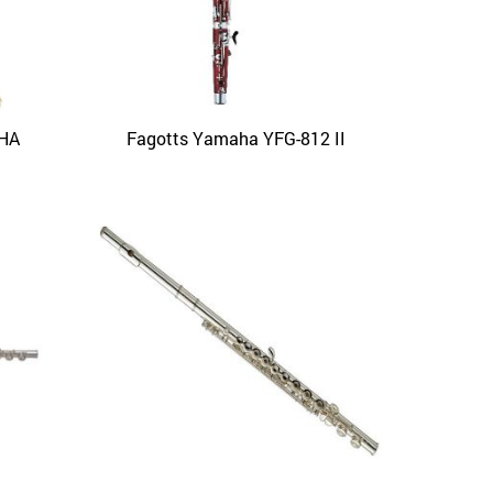
AHA
Fagotts Yamaha YFG-812 II
APERÇU