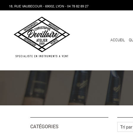
18, RUE VAUBECOUR - 69002, LYON - 04 78 82 89 27
ACCUEIL
QU
CATÉGORIES