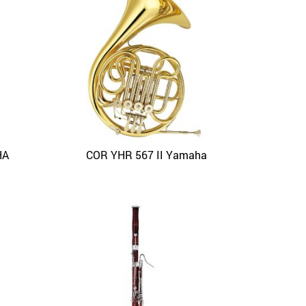
HA
COR YHR 567 II Yamaha
APERÇU