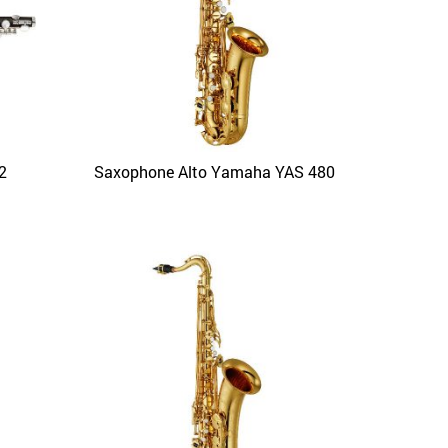
2
Saxophone Alto Yamaha YAS 480
APERÇU