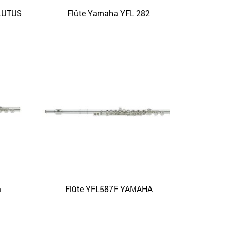
PLUTUS
Flûte Yamaha YFL 282
APERÇU
a
Flûte YFL587F YAMAHA
APERÇU