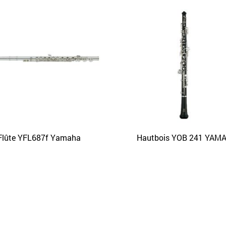
Flûte YFL687f Yamaha
Hautbois YOB 241 YAM
APERÇU
APERÇU