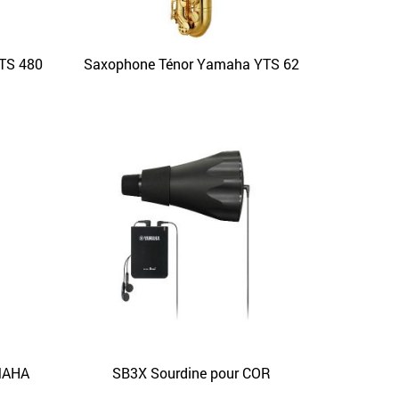
TS 480
Saxophone Ténor Yamaha YTS 62
APERÇU
MAHA
SB3X Sourdine pour COR
APERÇU