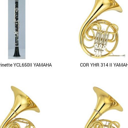
rinette YCL650II YAMAHA
COR YHR 314 II YAMA
APERÇU
APERÇU