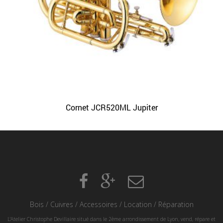
Cornet JCR520ML Jupiter
Bois
/
Cuivres
/
Accessoires
/
Location
/
Réparation
L'Atelier Christophe Devillaire situé dans le 2ème arrondissement de Lyon, vend, répare et