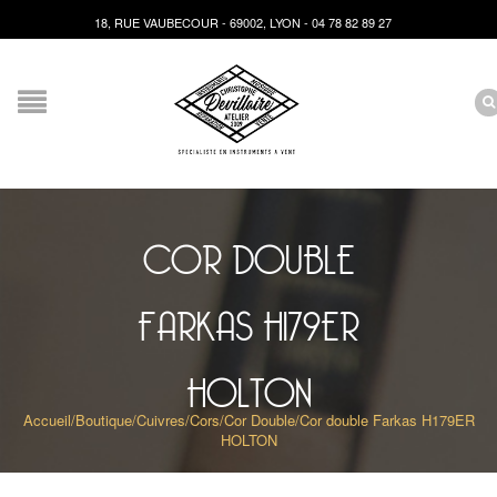
18, RUE VAUBECOUR - 69002, LYON - 04 78 82 89 27
COR DOUBLE
FARKAS H179ER
HOLTON
Accueil
/
Boutique
/
Cuivres
/
Cors
/
Cor Double
/
Cor double Farkas H179ER
HOLTON