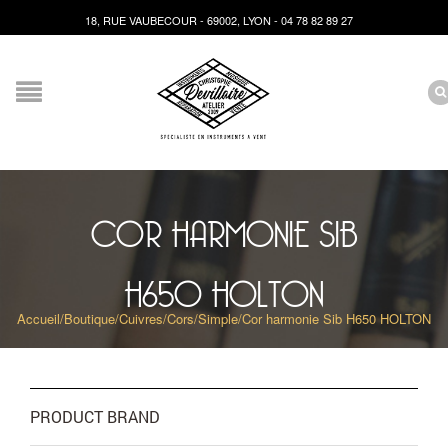
18, RUE VAUBECOUR - 69002, LYON - 04 78 82 89 27
COR HARMONIE SIB
H650 HOLTON
Accueil
/
Boutique
/
Cuivres
/
Cors
/
Simple
/
Cor harmonie Sib H650 HOLTON
PRODUCT BRAND